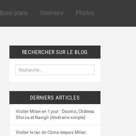
Aller
au
Bons plans
Itinéraire
Photos
contenu
principal
cles
éduction assurance
VT
éduction assurance
RECHERCHER SUR LE BLOG
lande
uto
outes les réductions
R
e
ygiène et santé
c
ous les bons plans
h
e
DERNIERS ARTICLES
r
c
h
Visiter Milan en 1 jour : Duomo, Château
e
Sforza et Navigli (itinéraire simple)
r
Visiter le lac de Côme depuis Milan :
: