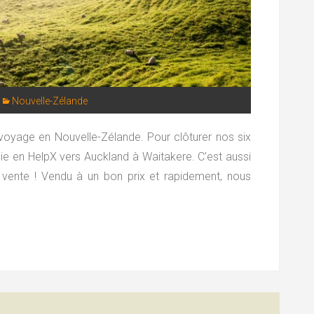
Nouvelle-Zélande
e voyage en Nouvelle-Zélande. Pour clôturer nos six
e en HelpX vers Auckland à Waitakere. C’est aussi
a vente ! Vendu à un bon prix et rapidement, nous