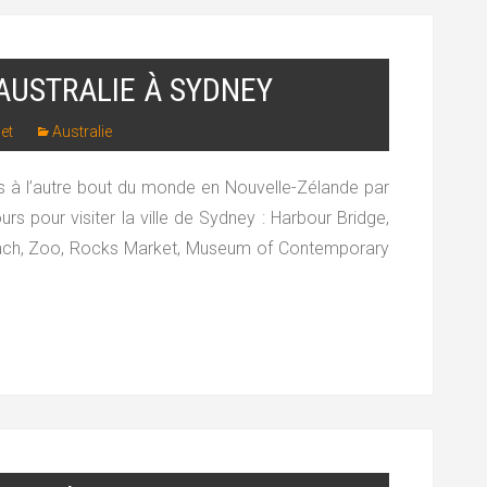
AUSTRALIE À SYDNEY
let
Australie
s à l’autre bout du monde en Nouvelle-Zélande par
ours pour visiter la ville de Sydney : Harbour Bridge,
ach, Zoo, Rocks Market, Museum of Contemporary