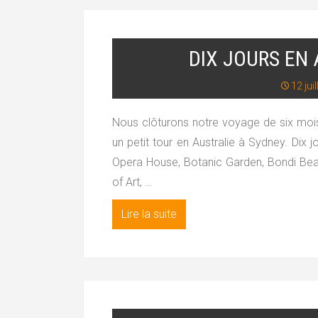
DIX JOURS EN 
12 juil
Nous clôturons notre voyage de six moi
un petit tour en Australie à Sydney. Dix j
Opera House, Botanic Garden, Bondi Be
of Art, …
Lire la suite