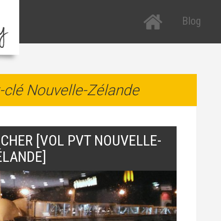
Blog
Tous les arti
R
P
Etats-Unis
R
-clé Nouvelle-Zélande
Nouvelle-Zé
a
Italie
T
H
 CHER [VOL PVT NOUVELLE-
T
ÉLANDE]