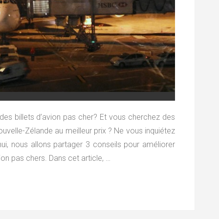
 billets d’avion pas cher? Et vous cherchez des
uvelle-Zélande au meilleur prix ? Ne vous inquiétez
hui, nous allons partager 3 conseils pour améliorer
ion pas chers. Dans cet article, …