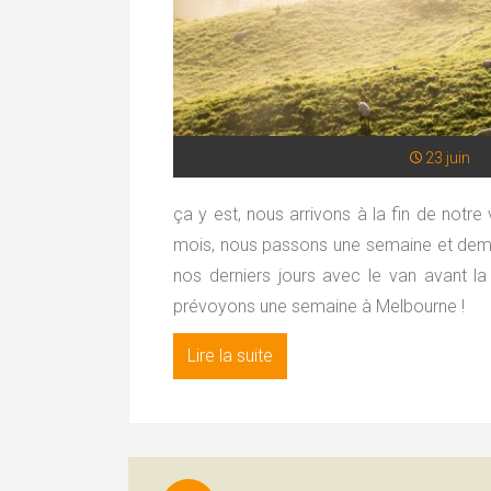
23 juin
ça y est, nous arrivons à la fin de notr
mois, nous passons une semaine et demi
nos derniers jours avec le van avant l
prévoyons une semaine à Melbourne !
Lire la suite