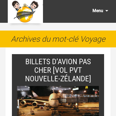
Aller
au
Menu
cont
princ
Archives du mot-clé Voyage
BILLETS D’AVION PAS
CHER [VOL PVT
NOUVELLE-ZÉLANDE]