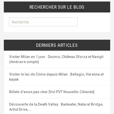
articles
RECHERCHER SUR LE BLOG
R
e
c
h
e
DERNIERS ARTICLES
r
c
h
Visiter Milan en 1 jour : Duomo, Château Sforza et Navigli
e
(itinéraire simple)
r
Visiter le lac de Côme depuis Milan : Bellagio, Varenna et
:
kayak
Billets d’avion pas cher [Vol PVT Nouvelle-Zélande]
Découverte de la Death Valley : Badwater, Natural Bridge,
Artist Drive, …