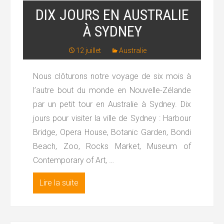
DIX JOURS EN AUSTRALIE
À SYDNEY
12 juillet
Australie
Nous clôturons notre voyage de six mois à
l’autre bout du monde en Nouvelle-Zélande
par un petit tour en Australie à Sydney. Dix
jours pour visiter la ville de Sydney : Harbour
Bridge, Opera House, Botanic Garden, Bondi
Beach, Zoo, Rocks Market, Museum of
Contemporary of Art, …
Lire la suite