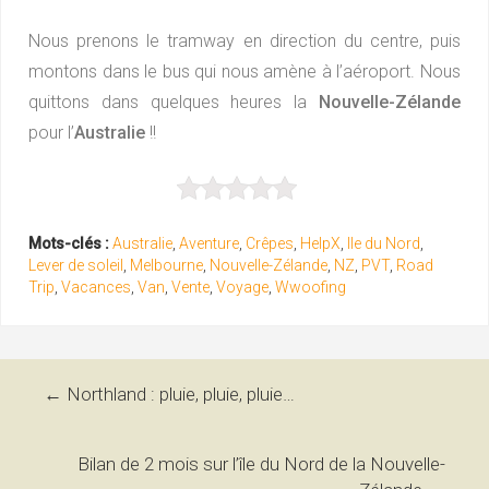
Nous prenons le tramway en direction du centre, puis
montons dans le bus qui nous amène à l’aéroport. Nous
quittons dans quelques heures la
Nouvelle-Zélande
pour l’
Australie
!!
Mots-clés :
Australie
,
Aventure
,
Crêpes
,
HelpX
,
Ile du Nord
,
Lever de soleil
,
Melbourne
,
Nouvelle-Zélande
,
NZ
,
PVT
,
Road
Trip
,
Vacances
,
Van
,
Vente
,
Voyage
,
Wwoofing
Navigation
←
Northland : pluie, pluie, pluie…
des
Bilan de 2 mois sur l’île du Nord de la Nouvelle-
articles