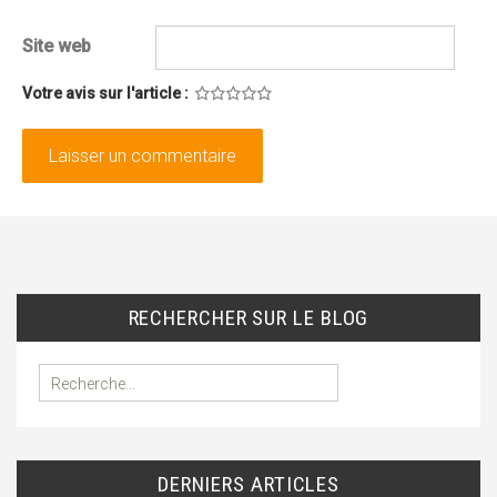
Site web
Votre avis sur l'article :
1
2
3
4
5
RECHERCHER SUR LE BLOG
R
e
c
h
e
DERNIERS ARTICLES
r