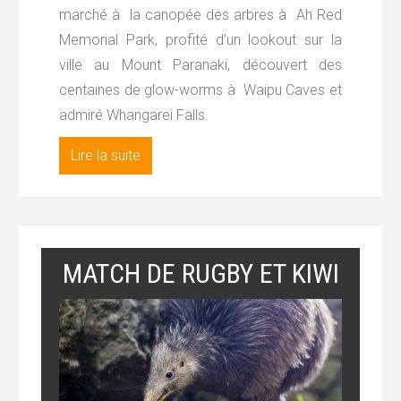
marché à la canopée des arbres à Ah Red
Memorial Park, profité d’un lookout sur la
ville au Mount Paranaki, découvert des
centaines de glow-worms à Waipu Caves et
admiré Whangarei Falls.
Lire la suite
MATCH DE RUGBY ET KIWI