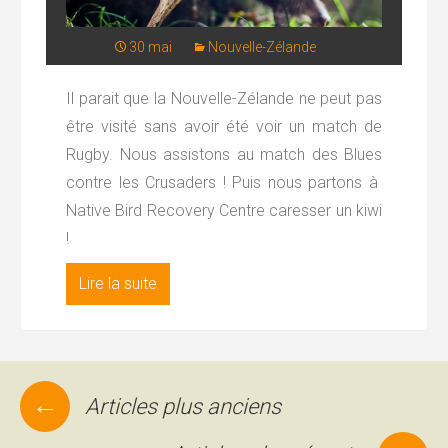
30 mai
Nouvelle-Zélande
Il parait que la Nouvelle-Zélande ne peut pas
être visité sans avoir été voir un match de
Rugby. Nous assistons au match des Blues
contre les Crusaders ! Puis nous partons à
Native Bird Recovery Centre caresser un kiwi
!
Lire la suite
←
Articles plus anciens
Navigation