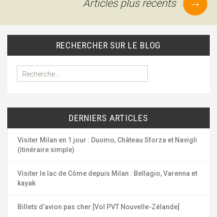
des
→
Articles plus récents
articles
RECHERCHER SUR LE BLOG
R
e
c
h
e
DERNIERS ARTICLES
r
c
h
Visiter Milan en 1 jour : Duomo, Château Sforza et Navigli
e
(itinéraire simple)
r
Visiter le lac de Côme depuis Milan : Bellagio, Varenna et
:
kayak
Billets d’avion pas cher [Vol PVT Nouvelle-Zélande]