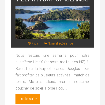
7 juin
Nouvelle-Zélande
Nous restons une semaine pour notre
quatrième HelpX (et notre meilleur en NZ) à
Russell sur la Bay of Islands. Douglas nous
fait profiter de plusieurs activités : match de
tennis, Moturua Island, marche nocturne,
coucher de soleil, Horse Poo, …
Lire la suite