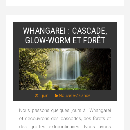
WHANGAREI : CASCADE,
GLOW-WORM ET FORÊT
1 juin
Nouvelle-Zélande
Nous passons quelques jours à Whangarei
et découvrons des cascades, des fôrets et
des grottes extraordinaires. Nous avons