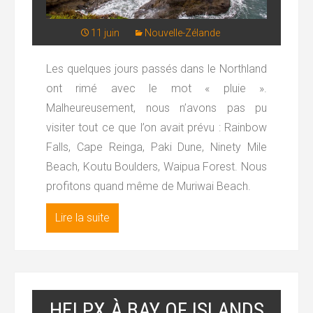
11 juin
Nouvelle-Zélande
Les quelques jours passés dans le Northland
ont rimé avec le mot « pluie ».
Malheureusement, nous n’avons pas pu
visiter tout ce que l’on avait prévu : Rainbow
Falls, Cape Reinga, Paki Dune, Ninety Mile
Beach, Koutu Boulders, Waipua Forest. Nous
profitons quand même de Muriwai Beach.
Lire la suite
HELPX À BAY OF ISLANDS