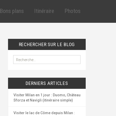
Aller
au
Bons plans
Itinéraire
Photos
contenu
principal
cles
éduction assurance
VT
éduction assurance
RECHERCHER SUR LE BLOG
lande
uto
outes les réductions
R
e
ygiène et santé
c
ous les bons plans
h
e
DERNIERS ARTICLES
r
c
h
Visiter Milan en 1 jour : Duomo, Château
e
Sforza et Navigli (itinéraire simple)
r
Visiter le lac de Côme depuis Milan :
: