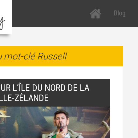
Blog
Tous les arti
R
P
Etats-Unis
R
u mot-clé Russell
Nouvelle-Zé
a
Italie
T
H
SUR L’ÎLE DU NORD DE LA
T
LLE-ZÉLANDE