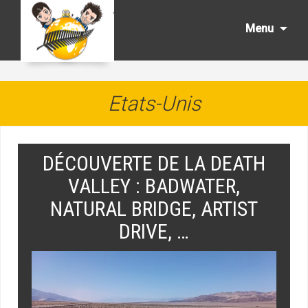
Aller
au
Menu
cont
princ
Etats-Unis
DÉCOUVERTE DE LA DEATH
VALLEY : BADWATER,
NATURAL BRIDGE, ARTIST
DRIVE, …