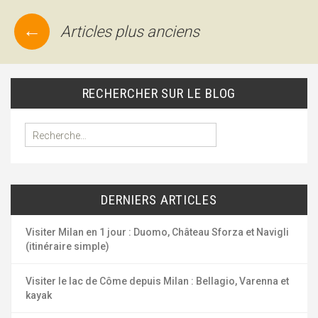
←
Articles plus anciens
Navigation
des
articles
RECHERCHER SUR LE BLOG
R
e
c
h
e
DERNIERS ARTICLES
r
c
h
Visiter Milan en 1 jour : Duomo, Château Sforza et Navigli
e
(itinéraire simple)
r
Visiter le lac de Côme depuis Milan : Bellagio, Varenna et
:
kayak