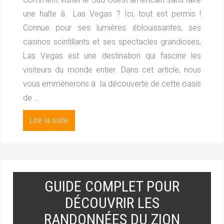
une halte à Las Vegas ? Ici, tout est permis !
Connue pour ses lumières éblouissantes, ses
casinos scintillants et ses spectacles grandioses,
Las Vegas est une destination qui fascine les
visiteurs du monde entier. Dans cet article, nous
vous emmènerons à la découverte de cette oasis
de …
Lire la suite
GUIDE COMPLET POUR
DÉCOUVRIR LES
RANDONNÉES DU ZION