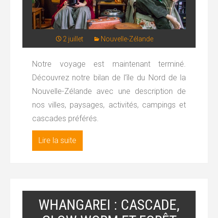
2 juillet
Nouvelle-Zélande
Notre voyage est maintenant terminé.
Découvrez notre bilan de l’île du Nord de la
Nouvelle-Zélande avec une description de
nos villes, paysages, activités, campings et
cascades préférés.
Lire la suite
WHANGAREI : CASCADE,