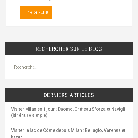
Lire la suite
RECHERCHER SUR LE BLOG
R
e
c
h
e
DERNIERS ARTICLES
r
c
h
Visiter Milan en 1 jour : Duomo, Château Sforza et Navigli
e
(itinéraire simple)
r
Visiter le lac de Côme depuis Milan : Bellagio, Varenna et
:
kayak