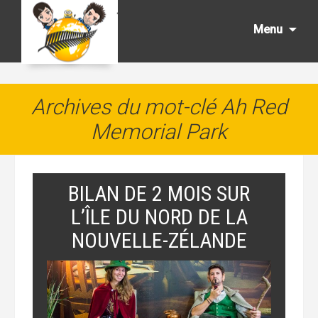
Aller
au
Menu
cont
princ
Archives du mot-clé Ah Red
Memorial Park
BILAN DE 2 MOIS SUR
L’ÎLE DU NORD DE LA
NOUVELLE-ZÉLANDE