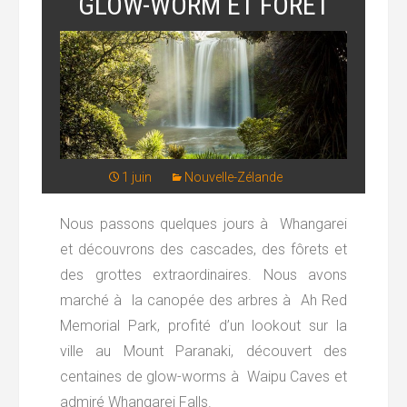
GLOW-WORM ET FORÊT
1 juin
Nouvelle-Zélande
Nous passons quelques jours à Whangarei
et découvrons des cascades, des fôrets et
des grottes extraordinaires. Nous avons
marché à la canopée des arbres à Ah Red
Memorial Park, profité d’un lookout sur la
ville au Mount Paranaki, découvert des
centaines de glow-worms à Waipu Caves et
admiré Whangarei Falls.