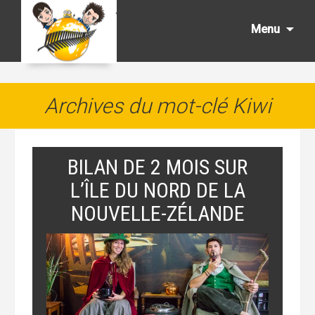
Aller
au
Menu
cont
princ
Archives du mot-clé Kiwi
BILAN DE 2 MOIS SUR
L’ÎLE DU NORD DE LA
NOUVELLE-ZÉLANDE