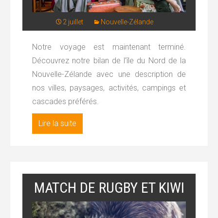
2 juillet
Nouvelle-Zélande
Notre voyage est maintenant terminé.
Découvrez notre bilan de l’île du Nord de la
Nouvelle-Zélande avec une description de
nos villes, paysages, activités, campings et
cascades préférés.
Lire la suite
MATCH DE RUGBY ET KIWI