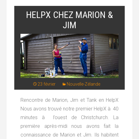
HELPX CHEZ MARION &
JIM
23 février
Nouvelle-Zélande
Rencontre de Marion, Jim et Tank en HelpX
Nous avons trouvé notre premier HelpX à 40
minutes à l’ouest de Christchurch. La
première après-midi nous avons fait la
connaissance de Marion et Jim. Ils habitent