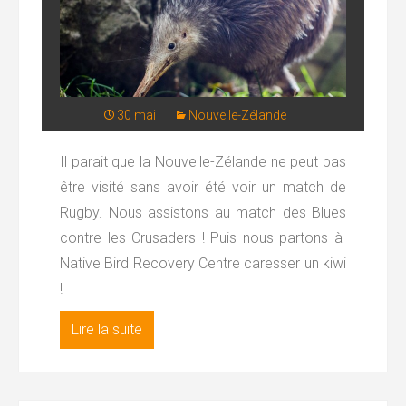
30 mai
Nouvelle-Zélande
Il parait que la Nouvelle-Zélande ne peut pas
être visité sans avoir été voir un match de
Rugby. Nous assistons au match des Blues
contre les Crusaders ! Puis nous partons à
Native Bird Recovery Centre caresser un kiwi
!
Lire la suite