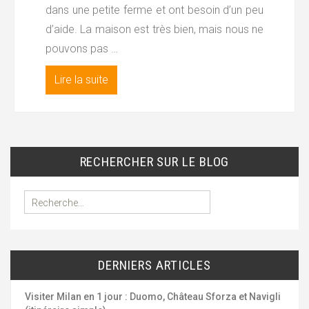
dans une petite ferme et ont besoin d’un peu
d’aide. La maison est très bien, mais nous ne
pouvons pas …
Lire la suite
RECHERCHER SUR LE BLOG
R
e
c
h
e
DERNIERS ARTICLES
r
c
h
Visiter Milan en 1 jour : Duomo, Château Sforza et Navigli
e