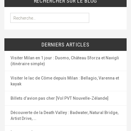
RECHERCHER SUR LE BLOG
R
e
c
h
e
DERNIERS ARTICLES
r
c
h
Visiter Milan en 1 jour : Duomo, Château Sforza et Navigli
e
(itinéraire simple)
r
Visiter le lac de Côme depuis Milan : Bellagio, Varenna et
:
kayak
Billets d’avion pas cher [Vol PVT Nouvelle-Zélande]
Découverte de la Death Valley : Badwater, Natural Bridge,
Artist Drive, …