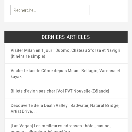
R
e
c
h
e
DERNIERS ARTICLES
r
c
h
Visiter Milan en 1 jour : Duomo, Château Sforza et Navigli
e
(itinéraire simple)
r
Visiter le lac de Côme depuis Milan : Bellagio, Varenna et
:
kayak
Billets d’avion pas cher [Vol PVT Nouvelle-Zélande]
Découverte de la Death Valley : Badwater, Natural Bridge,
Artist Drive, …
[Las Vegas] Les meilleures adresses : hôtel, casino,
concert, attraction, hélicoptère, …