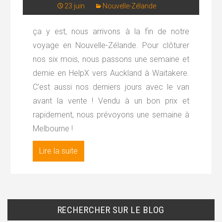
23 juin
Nouvelle-Zélande
ça y est, nous arrivons à la fin de notre
voyage en Nouvelle-Zélande. Pour clôturer
nos six mois, nous passons une semaine et
demie en HelpX vers Auckland à Waitakere.
C’est aussi nos derniers jours avec le van
avant la vente ! Vendu à un bon prix et
rapidement, nous prévoyons une semaine à
Melbourne !
Lire la suite
RECHERCHER SUR LE BLOG