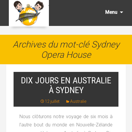
Aller
au
Menu
cont
princ
Archives du mot-clé Sydney
Opera House
DIX JOURS EN AUSTRALIE
À SYDNEY
12 juillet
Australie
Nous clôturons notre voyage de six mois à
l’autre bout du monde en Nouvelle-Zélande