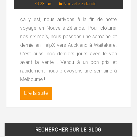
23 juin
Nouvelle-Zélande
ça y est, nous arrivons à la fin de notre
voyage en Nouvelle-Zélande. Pour clôturer
nos six mois, nous passons une semaine et
demie en HelpX vers Auckland à Waitakere.
C’est aussi nos derniers jours avec le van
avant la vente ! Vendu à un bon prix et
rapidement, nous prévoyons une semaine à
Melbourne !
Lire la suite
RECHERCHER SUR LE BLOG