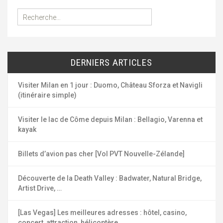
R
e
c
h
e
DERNIERS ARTICLES
r
c
h
Visiter Milan en 1 jour : Duomo, Château Sforza et Navigli
e
(itinéraire simple)
r
Visiter le lac de Côme depuis Milan : Bellagio, Varenna et
:
kayak
Billets d’avion pas cher [Vol PVT Nouvelle-Zélande]
Découverte de la Death Valley : Badwater, Natural Bridge,
Artist Drive, …
[Las Vegas] Les meilleures adresses : hôtel, casino,
concert, attraction, hélicoptère, …