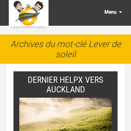
Aller
au
Menu
cont
princ
Archives du mot-clé Lever de
soleil
DERNIER HELPX VERS
AUCKLAND