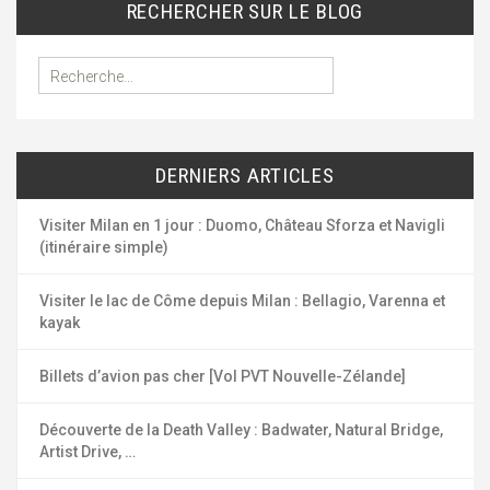
RECHERCHER SUR LE BLOG
R
e
c
h
e
DERNIERS ARTICLES
r
c
h
Visiter Milan en 1 jour : Duomo, Château Sforza et Navigli
e
(itinéraire simple)
r
Visiter le lac de Côme depuis Milan : Bellagio, Varenna et
:
kayak
Billets d’avion pas cher [Vol PVT Nouvelle-Zélande]
Découverte de la Death Valley : Badwater, Natural Bridge,
Artist Drive, …