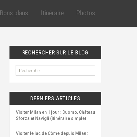
Aller
au
Bons plans
Itinéraire
Photos
contenu
principal
cles
éduction assurance
VT
éduction assurance
RECHERCHER SUR LE BLOG
lande
uto
outes les réductions
R
e
ygiène et santé
c
ous les bons plans
h
e
DERNIERS ARTICLES
r
c
h
Visiter Milan en 1 jour : Duomo, Château
e
Sforza et Navigli (itinéraire simple)
r
Visiter le lac de Côme depuis Milan :
: