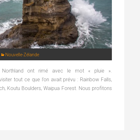
Nouvelle-Zélande
 Northland ont rimé avec le mot « pluie ».
iter tout ce que l’on avait prévu : Rainbow Falls,
ch, Koutu Boulders, Waipua Forest. Nous profitons