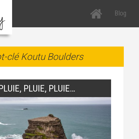
Blog
Tous les arti
R
P
Etats-Unis
R
t-clé Koutu Boulders
Nouvelle-Zé
a
Italie
T
H
LUIE, PLUIE, PLUIE…
T