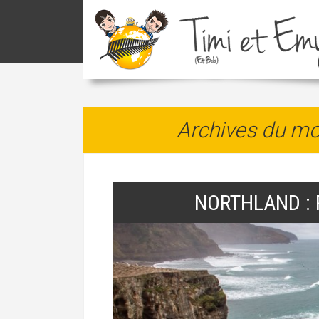
Archives du mo
NORTHLAND : P