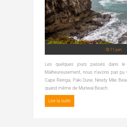
11 juin
Les quelques jours passés dans le
Malheureusement, nous n’avons pas pu vis
Cape Reinga, Paki Dune, Ninety Mile Bea
quand même de Muriwai Beach.
Lire la suite