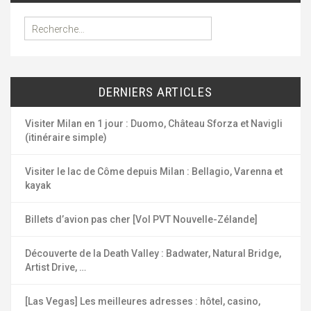
R
e
c
h
e
DERNIERS ARTICLES
r
c
h
Visiter Milan en 1 jour : Duomo, Château Sforza et Navigli
e
(itinéraire simple)
r
Visiter le lac de Côme depuis Milan : Bellagio, Varenna et
:
kayak
Billets d’avion pas cher [Vol PVT Nouvelle-Zélande]
Découverte de la Death Valley : Badwater, Natural Bridge,
Artist Drive, …
[Las Vegas] Les meilleures adresses : hôtel, casino,