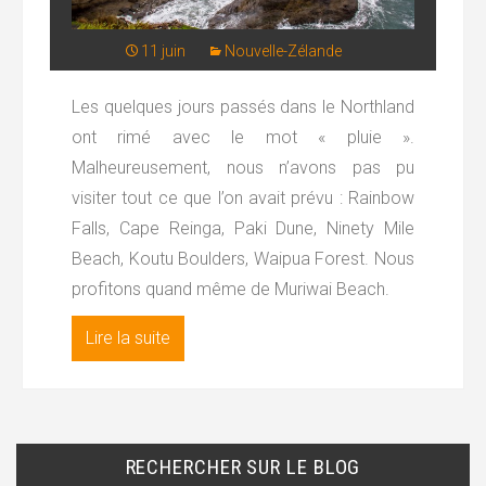
11 juin
Nouvelle-Zélande
Les quelques jours passés dans le Northland
ont rimé avec le mot « pluie ».
Malheureusement, nous n’avons pas pu
visiter tout ce que l’on avait prévu : Rainbow
Falls, Cape Reinga, Paki Dune, Ninety Mile
Beach, Koutu Boulders, Waipua Forest. Nous
profitons quand même de Muriwai Beach.
Lire la suite
RECHERCHER SUR LE BLOG