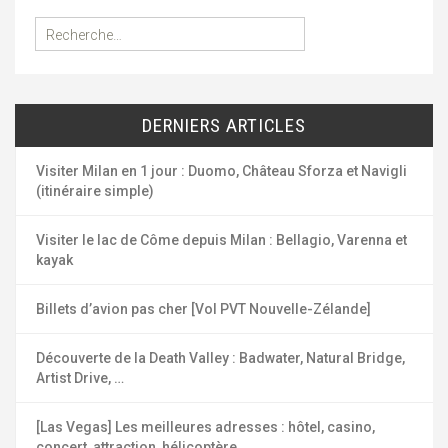
R
e
c
h
e
DERNIERS ARTICLES
r
c
h
Visiter Milan en 1 jour : Duomo, Château Sforza et Navigli
e
(itinéraire simple)
r
Visiter le lac de Côme depuis Milan : Bellagio, Varenna et
:
kayak
Billets d’avion pas cher [Vol PVT Nouvelle-Zélande]
Découverte de la Death Valley : Badwater, Natural Bridge,
Artist Drive, …
[Las Vegas] Les meilleures adresses : hôtel, casino,
concert, attraction, hélicoptère, …