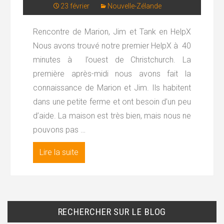
23 février
Nouvelle-Zélande
Rencontre de Marion, Jim et Tank en HelpX
Nous avons trouvé notre premier HelpX à 40
minutes à l’ouest de Christchurch. La
première après-midi nous avons fait la
connaissance de Marion et Jim. Ils habitent
dans une petite ferme et ont besoin d’un peu
d’aide. La maison est très bien, mais nous ne
pouvons pas …
Lire la suite
RECHERCHER SUR LE BLOG