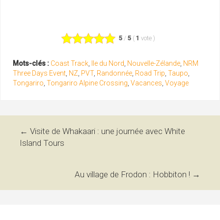
5
/
5
(
1
vote
)
Mots-clés :
Coast Track
,
Ile du Nord
,
Nouvelle-Zélande
,
NRM
Three Days Event
,
NZ
,
PVT
,
Randonnée
,
Road Trip
,
Taupo
,
Tongariro
,
Tongariro Alpine Crossing
,
Vacances
,
Voyage
Navigation
←
Visite de Whakaari : une journée avec White
Island Tours
des
articles
Au village de Frodon : Hobbiton !
→