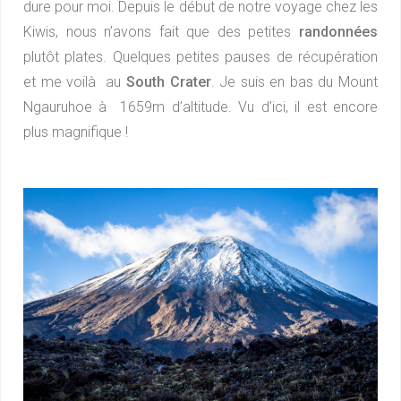
dure pour moi. Depuis le début de notre voyage chez les
Kiwis, nous n’avons fait que des petites
randonnées
plutôt plates. Quelques petites pauses de récupération
et me voilà au
South Crater
. Je suis en bas du Mount
Ngauruhoe à 1659m d’altitude. Vu d’ici, il est encore
plus magnifique !