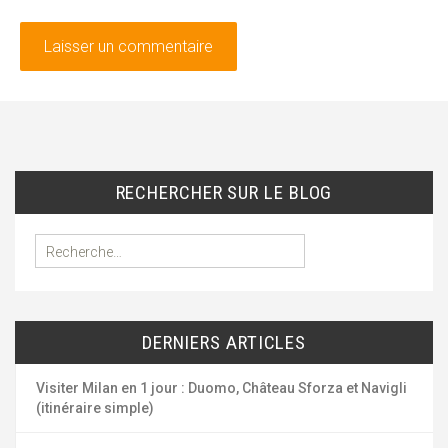
RECHERCHER SUR LE BLOG
R
e
c
h
e
DERNIERS ARTICLES
r
c
h
Visiter Milan en 1 jour : Duomo, Château Sforza et Navigli
e
(itinéraire simple)
r