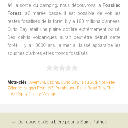
à€ la sortie du camping, nous découvrons la
Fossiled
Forest
. à€ marée basse, il est possible de voir les
restes fossilisés de la forêt. Il y a 180 millions d’années,
Curio Bay était une plaine côtière extrêmement boisé.
Des débris volcaniques aurait peut-être détruit cette
forêt. Il y a 10000 ans, la mer à laissé apparaître les
souches d’arbres et les troncs fossilisés.
Mots-clés :
Aventure
,
Catlins
,
Curio Bay
,
Ile du Sud
,
Nouvelle-
Zélande
,
Nugget Point
,
NZ
,
Purahaunui Falls
,
Road Trip
,
The
Lost Gypsy Gallery
,
Voyage
Navigation
←
Du repos et de la bière pour la Saint Patrick