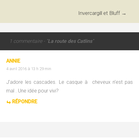
des
Invercargill et Bluff
→
articles
1 commentaire - “
La route des Catlins
”
ANNIE
4 avril 2016 à 13 h 29 min
J’adore les cascades. Le casque à cheveux n’est pas
mal . Une idée pour vivi?
RÉPONDRE