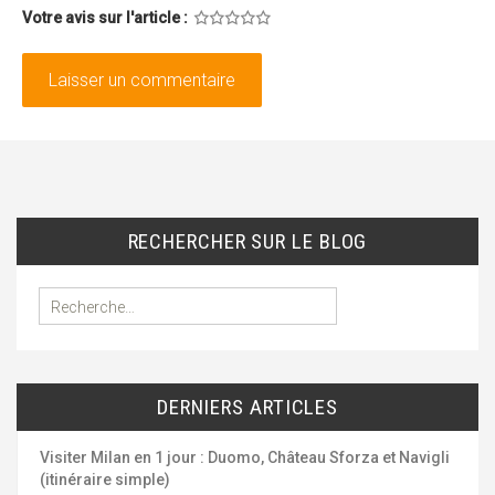
Votre avis sur l'article :
1
2
3
4
5
RECHERCHER SUR LE BLOG
R
e
c
h
e
DERNIERS ARTICLES
r
c
h
Visiter Milan en 1 jour : Duomo, Château Sforza et Navigli
e
(itinéraire simple)