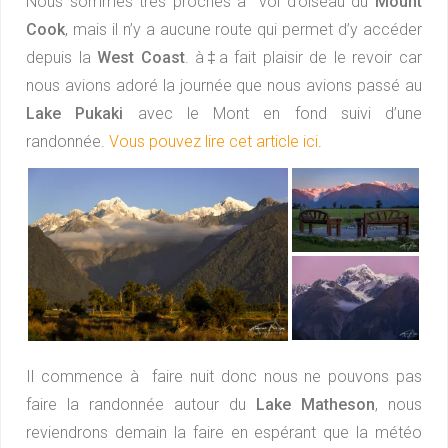
Nous sommes très proches à vol d’oiseau du
Mount
Cook
, mais il n’y a aucune route qui permet d’y accéder
depuis la
West Coast
. à‡a fait plaisir de le revoir car
nous avions adoré la journée que nous avions passé au
Lake Pukaki
avec le Mont en fond suivi d’une
randonnée.
Vous pouvez lire cet article ici
.
Il commence à faire nuit donc nous ne pouvons pas
faire la randonnée autour du
Lake Matheson
, nous
reviendrons demain la faire en espérant que la météo