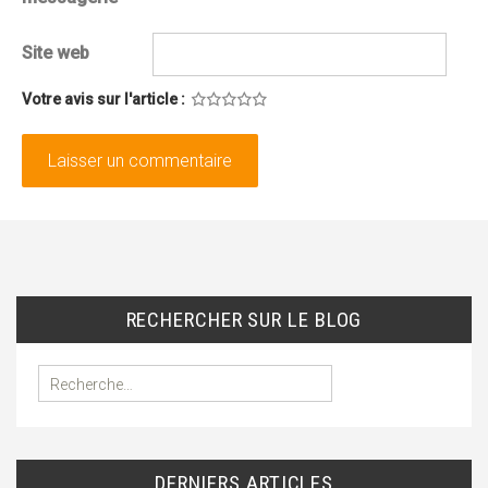
Site web
Votre avis sur l'article :
1
2
3
4
5
RECHERCHER SUR LE BLOG
R
e
c
h
e
DERNIERS ARTICLES
r