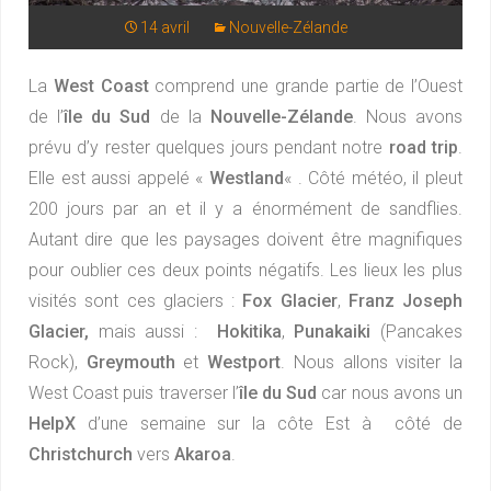
14 avril
Nouvelle-Zélande
La
West Coast
comprend une grande partie de l’Ouest
de l’
île du Sud
de la
Nouvelle-Zélande
. Nous avons
prévu d’y rester quelques jours pendant notre
road trip
.
Elle est aussi appelé «
Westland
« . Côté météo, il pleut
200 jours par an et il y a énormément de sandflies.
Autant dire que les paysages doivent être magnifiques
pour oublier ces deux points négatifs. Les lieux les plus
visités sont ces glaciers :
Fox Glacier
,
Franz Joseph
Glacier,
mais aussi :
Hokitika
,
Punakaiki
(Pancakes
Rock),
Greymouth
et
Westport
. Nous allons visiter la
West Coast puis traverser l’
île du Sud
car nous avons un
HelpX
d’une semaine sur la côte Est à côté de
Christchurch
vers
Akaroa
.