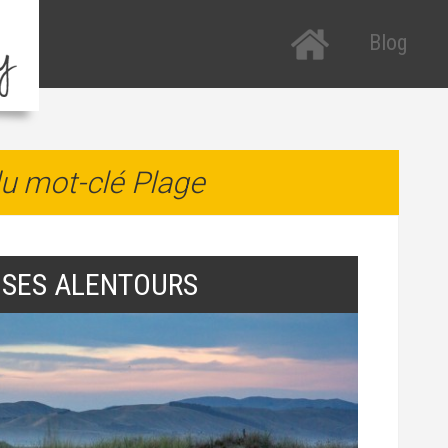
Blog
Tous les arti
R
P
Etats-Unis
R
u mot-clé Plage
Nouvelle-Zé
a
Italie
T
H
 SES ALENTOURS
T