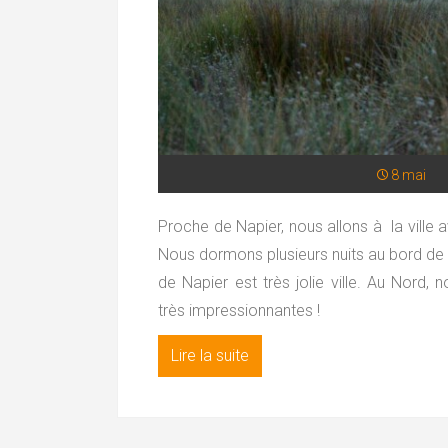
8 mai
Proche de Napier, nous allons à la ville 
Nous dormons plusieurs nuits au bord de la
de Napier est très jolie ville. Au Nor
très impressionnantes !
Lire la suite