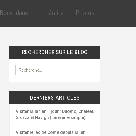
Aller
au
Bons plans
Itinéraire
Photos
contenu
principal
cles
éduction assurance
VT
éduction assurance
RECHERCHER SUR LE BLOG
lande
uto
outes les réductions
R
e
ygiène et santé
c
ous les bons plans
h
e
DERNIERS ARTICLES
r
c
h
Visiter Milan en 1 jour : Duomo, Château
e
Sforza et Navigli (itinéraire simple)
r
Visiter le lac de Côme depuis Milan :
: