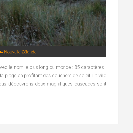
Nouvelle-Zélande
avec le nom le plus long du monde : 85 caractères !
 plage en profitant des couchers de soleil. La ville
d, nous découvrons deux magnifiques cascades sont