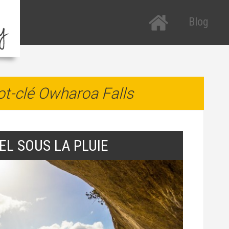
Blog
Tous les arti
R
P
Etats-Unis
R
t-clé Owharoa Falls
Nouvelle-Zé
a
Italie
T
H
L SOUS LA PLUIE
T