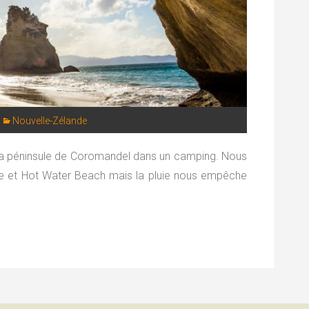
Nouvelle-Zélande
a péninsule de Coromandel dans un camping. Nous
 et Hot Water Beach mais la pluie nous empêche