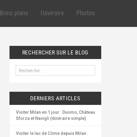
Aller
au
Bons plans
Itinéraire
Photos
contenu
principal
cles
éduction assurance
VT
éduction assurance
RECHERCHER SUR LE BLOG
lande
uto
outes les réductions
R
e
ygiène et santé
c
ous les bons plans
h
e
DERNIERS ARTICLES
r
c
h
Visiter Milan en 1 jour : Duomo, Château
e
Sforza et Navigli (itinéraire simple)
r
Visiter le lac de Côme depuis Milan :
: