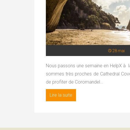
28 mai
Nous passons une semaine en HelpX à l
sommes très proches de Cathedral Cove
de profiter de Coromandel…
Lire la suite