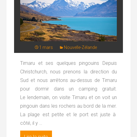
1 mars
Nouvelle-Zélande
Timaru et ses quelques pingouins Depuis
Christchurch, nous prenons la direction du
Sud et nous arrêtons au-dessus de Timaru
pour dormir dans un camping gratuit.
Le lendemain, on visite Timaru et on voit un
pingouin dans les rochers au bord de la mer.
La plage est petite et le port est juste à
côté, il y …
Lire la suite