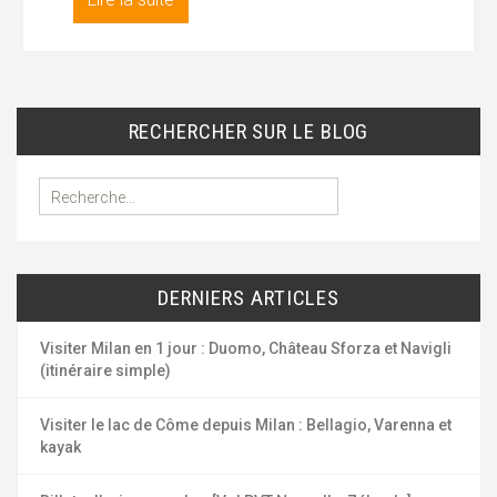
RECHERCHER SUR LE BLOG
R
e
c
h
e
DERNIERS ARTICLES
r
c
h
Visiter Milan en 1 jour : Duomo, Château Sforza et Navigli
e
(itinéraire simple)
r
Visiter le lac de Côme depuis Milan : Bellagio, Varenna et
:
kayak