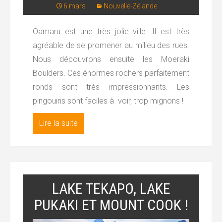
6 mars
Nouvelle-Zélande
Oamaru est une très jolie ville. Il est très
agréable de se promener au milieu des rues.
Nous découvrons ensuite les Moeraki
Boulders. Ces énormes rochers parfaitement
ronds sont très impressionnants. Les
pingouins sont faciles à voir, trop mignons !
Lire la suite
LAKE TEKAPO, LAKE
PUKAKI ET MOUNT COOK !