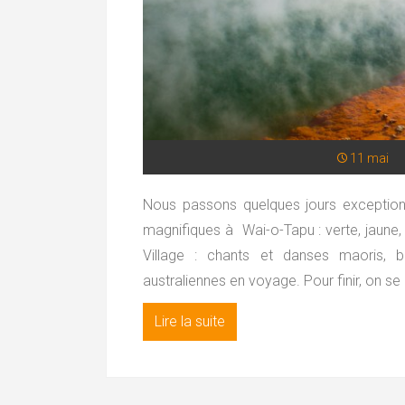
11 mai
Nous passons quelques jours exception
magnifiques à Wai-o-Tapu : verte, jaune
Village : chants et danses maoris, 
australiennes en voyage. Pour finir, on 
Lire la suite