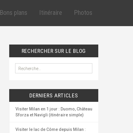
Aller
au
Bons plans
Itinéraire
Photos
contenu
principal
cles
éduction assurance
VT
éduction assurance
RECHERCHER SUR LE BLOG
lande
uto
outes les réductions
R
e
ygiène et santé
c
ous les bons plans
h
e
DERNIERS ARTICLES
r
c
h
Visiter Milan en 1 jour : Duomo, Château
e
Sforza et Navigli (itinéraire simple)
r
Visiter le lac de Côme depuis Milan :
: