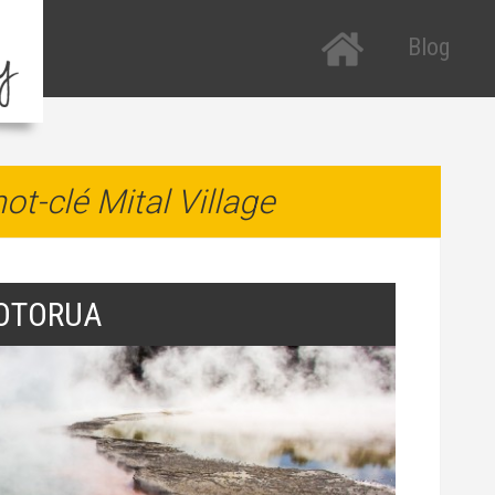
Blog
Tous les arti
R
P
Etats-Unis
R
ot-clé Mital Village
Nouvelle-Zé
a
Italie
T
H
OTORUA
T