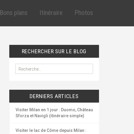
Aller
au
Bons plans
Itinéraire
Photos
contenu
principal
cles
éduction assurance
VT
éduction assurance
RECHERCHER SUR LE BLOG
lande
uto
outes les réductions
R
e
ygiène et santé
c
ous les bons plans
h
e
DERNIERS ARTICLES
r
c
h
Visiter Milan en 1 jour : Duomo, Château
e
Sforza et Navigli (itinéraire simple)
r
Visiter le lac de Côme depuis Milan :
: