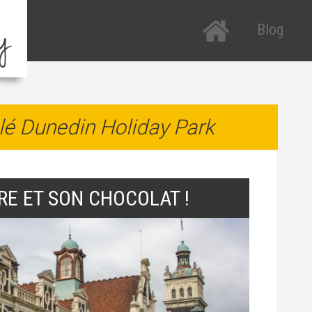
Blog
Tous les arti
R
P
Etats-Unis
R
lé Dunedin Holiday Park
Nouvelle-Zé
a
Italie
T
H
ÈRE ET SON CHOCOLAT !
T