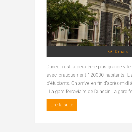
10 mars
Dunedin est la deuxième plus grande ville
avec pratiquement 120000 habitants. L’a
d’étudiants. On arrive en fin d’après-midi 
La gare ferroviaire de Dunedin La gare fer
Lire la suite