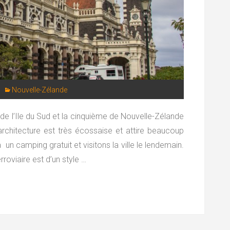
Nouvelle-Zélande
 de l’Ile du Sud et la cinquième de Nouvelle-Zélande
rchitecture est très écossaise et attire beaucoup
à un camping gratuit et visitons la ville le lendemain.
roviaire est d’un style …