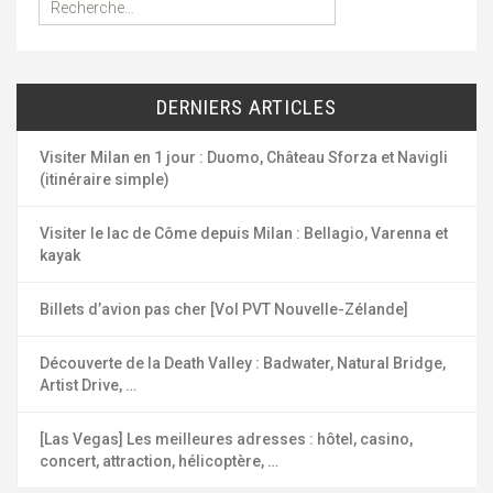
e
c
h
e
DERNIERS ARTICLES
r
c
h
Visiter Milan en 1 jour : Duomo, Château Sforza et Navigli
e
(itinéraire simple)
r
Visiter le lac de Côme depuis Milan : Bellagio, Varenna et
:
kayak
Billets d’avion pas cher [Vol PVT Nouvelle-Zélande]
Découverte de la Death Valley : Badwater, Natural Bridge,
Artist Drive, …
[Las Vegas] Les meilleures adresses : hôtel, casino,
concert, attraction, hélicoptère, …