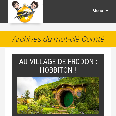
Aller
au
Menu
cont
princ
Archives du mot-clé Comté
AU VILLAGE DE FRODON :
HOBBITON !