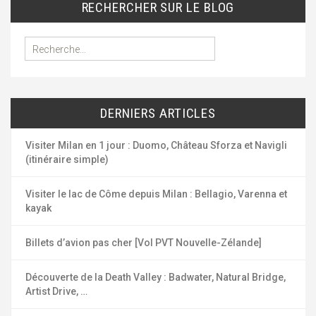
RECHERCHER SUR LE BLOG
R
e
c
h
e
DERNIERS ARTICLES
r
c
h
Visiter Milan en 1 jour : Duomo, Château Sforza et Navigli
e
(itinéraire simple)
r
Visiter le lac de Côme depuis Milan : Bellagio, Varenna et
:
kayak
Billets d’avion pas cher [Vol PVT Nouvelle-Zélande]
Découverte de la Death Valley : Badwater, Natural Bridge,
Artist Drive, …