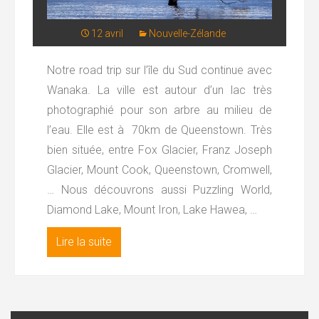
12 avril
Nouvelle-Zélande
Notre road trip sur l’île du Sud continue avec
Wanaka. La ville est autour d’un lac très
photographié pour son arbre au milieu de
l’eau. Elle est à 70km de Queenstown. Très
bien située, entre Fox Glacier, Franz Joseph
Glacier, Mount Cook, Queenstown, Cromwell,
… Nous découvrons aussi Puzzling World,
Diamond Lake, Mount Iron, Lake Hawea, …
Lire la suite