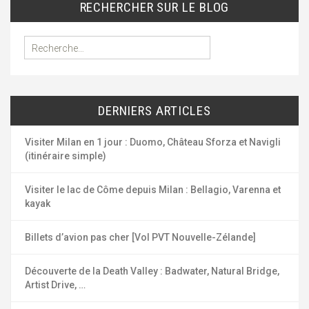
RECHERCHER SUR LE BLOG
R
e
c
h
e
DERNIERS ARTICLES
r
c
h
Visiter Milan en 1 jour : Duomo, Château Sforza et Navigli
e
(itinéraire simple)
r
Visiter le lac de Côme depuis Milan : Bellagio, Varenna et
:
kayak
Billets d’avion pas cher [Vol PVT Nouvelle-Zélande]
Découverte de la Death Valley : Badwater, Natural Bridge,
Artist Drive, …