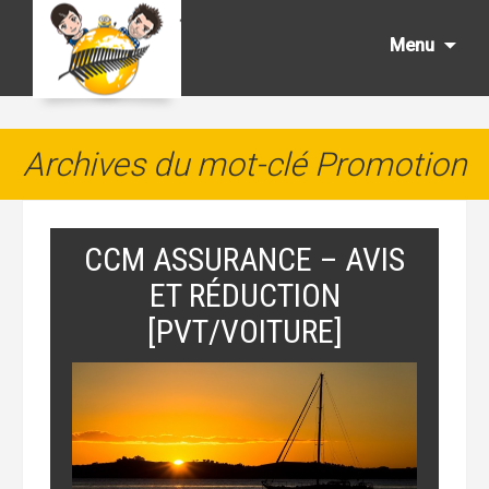
Aller
au
Menu
cont
princ
Archives du mot-clé Promotion
CCM ASSURANCE – AVIS
ET RÉDUCTION
[PVT/VOITURE]