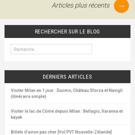
→
Articles plus récents
Navigation
des
articles
RECHERCHER SUR LE BLOG
R
e
c
h
e
DERNIERS ARTICLES
r
c
h
Visiter Milan en 1 jour : Duomo, Château Sforza et Navigli
e
(itinéraire simple)
r
Visiter le lac de Côme depuis Milan : Bellagio, Varenna et
:
kayak
Billets d’avion pas cher [Vol PVT Nouvelle-Zélande]