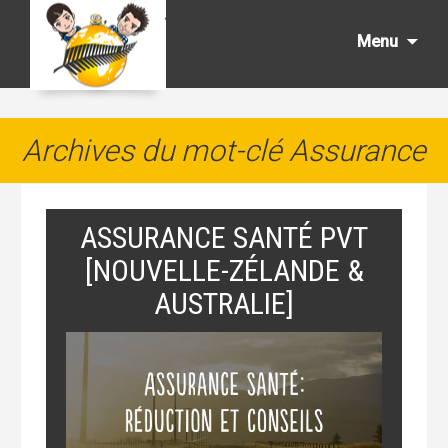
Aller
au
Menu
cont
princ
Archives du mot-clé Assurance
ASSURANCE SANTÉ PVT
[NOUVELLE-ZÉLANDE &
AUSTRALIE]