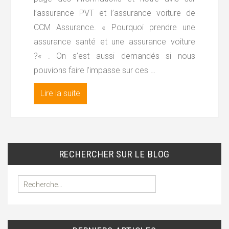
l’assurance PVT et l’assurance voiture de
CCM Assurance. « Pourquoi prendre une
assurance santé et une assurance voiture
?« . On s’est aussi demandés si nous
pouvions faire l’impasse sur ces …
Lire la suite
RECHERCHER SUR LE BLOG
R
e
c
h
e