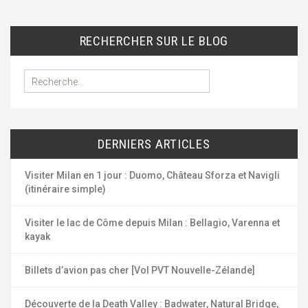
RECHERCHER SUR LE BLOG
R
e
c
h
e
DERNIERS ARTICLES
r
c
h
Visiter Milan en 1 jour : Duomo, Château Sforza et Navigli
e
(itinéraire simple)
r
Visiter le lac de Côme depuis Milan : Bellagio, Varenna et
:
kayak
Billets d’avion pas cher [Vol PVT Nouvelle-Zélande]
Découverte de la Death Valley : Badwater, Natural Bridge,